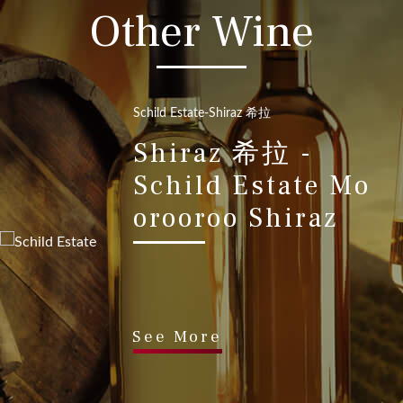
Other Wine
Schild Estate
-Shiraz 希拉
Shiraz 希拉 -
Schild Estate Mo
orooroo Shiraz
See More