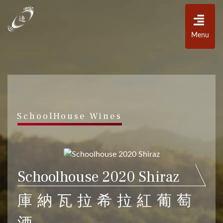
Menu
SchoolHouse Wines
Schoolhouse 2020 Shiraz
庫納瓦拉希拉紅葡萄