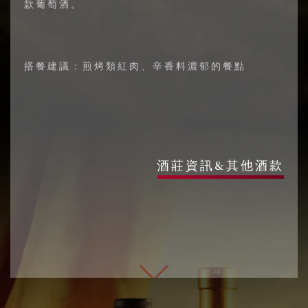
款葡萄酒。
搭餐建議：煎烤類紅肉、辛香料濃郁的餐點
酒莊資訊&其他酒款