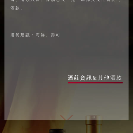
酒款。
搭餐建議：海鮮、壽司
酒莊資訊&其他酒款